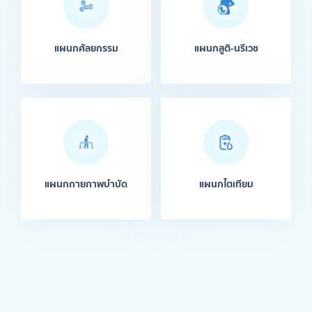
แผนกศัลยกรรม
แผนกสูติ-นรีเวช
แผนกกายภาพบำบัด
แผนกไตเทียม