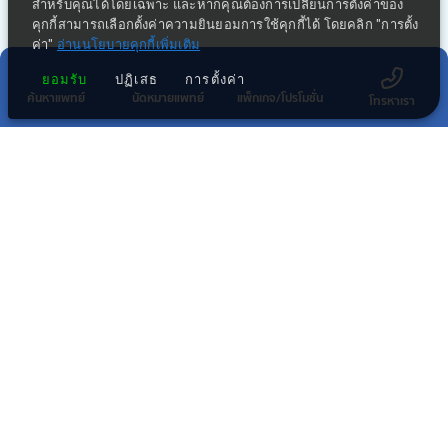
สำหรับคุณได้โดยเฉพาะ และหากคุณต้องการเปลี่ยนการตั้งค่าของ
คุกกี้สามารถเลือกตั้งค่าความยินยอมการใช้คุกกี้ได้ โดยคลิก "การตั้ง
ค่า"
อ่านนโยบายคุกกี้เพิ่มเติม
ยอมรับ
ปฏิเสธ
การตั้งค่า
ค้นหาแพทย์
นัดหมายแพทย์
แพ็กเกจ/โปรโมชั่น
โทรหาเรา
กลุ่มธุรกิจทางการแพทย์ในเครือ พริ้นซิเพิล
โรงพยาบาลในเครือ พริ้นซิเพิล เฮลท์แคร์
โรงพยาบาลอื่นๆ
สมัครรับข่าวสาร